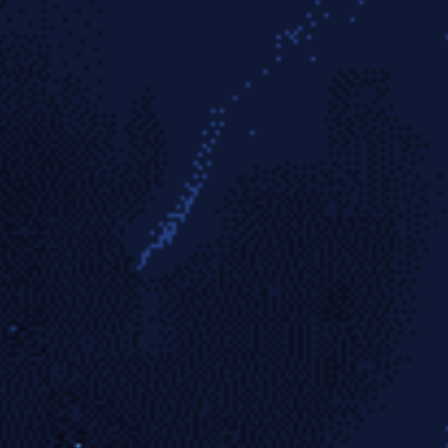
德转预测曼城新赛季中场组合安德森谢尔基与
罗德里携手出击
2026-07-29
25 次阅读
精选
凯尔特人并未全力追求字母哥热火成为最有希
望的争夺者
2026-07-25
37 次阅读