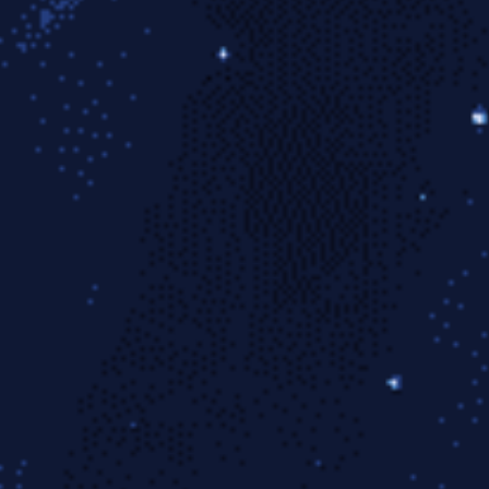
德比郡14岁前锋布雷克亨利加盟曼联创下45球
佳绩
2026-07-27
25 次阅读
精选
掘金管理层强调需控制薪资阿隆戈登成为交易
热门球员
2026-07-24
41 次阅读