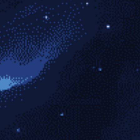
法国队波士顿公开训练姆巴佩成焦点球迷询问
梅西是否在场
2026-07-14
48 次阅读
精选
米切尔称赞奥萨尔防守如同昔日奥科罗助力活
塞表现出色
2026-07-11
40 次阅读