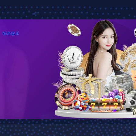
App下载
公司介绍
体育焦点
精选
曾令旭谈马刺表现：每场领先却仅一场艰难胜
利的背后故事
2026-08-06
5 次阅读