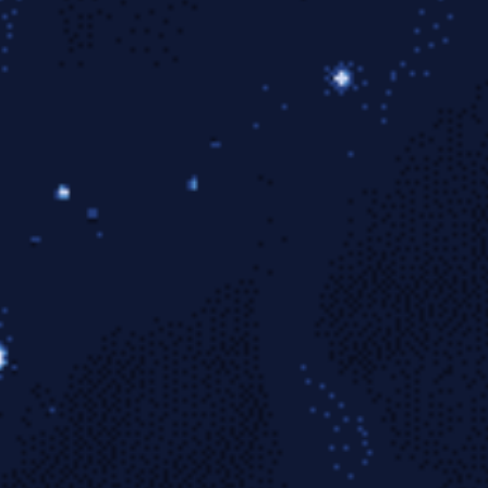
精选
本田圭佑：突尼斯或成日本队更棘手的对手超
越瑞典
2026-07-20
40 次阅读
精选