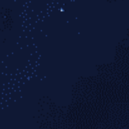
诺伊尔坚决否认第二个丢球责任场地因素并非
决定性原因
2026-07-26
35 次阅读
精选
泰国媒体点评中国队上半场错失良机泰国队全
力防守未能突破
2026-07-23
38 次阅读