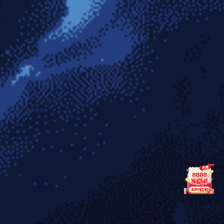
芬奇深情回忆与诺里的亲密关系感恩其对自己
成就的巨大影响
2026-07-15
47 次阅读
精选