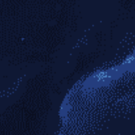
马竞瞄准格里马尔多加强左后卫药厂愿意考虑
出售球员
2026-07-16
47 次阅读
精选