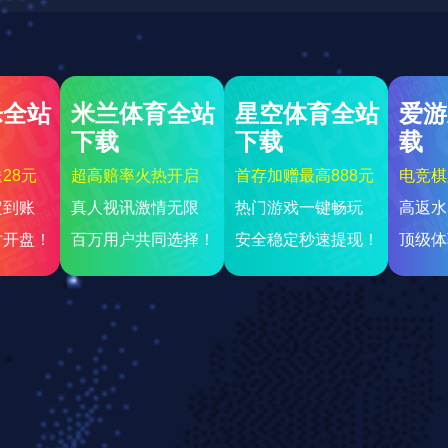
巴特勒称赞伦德博格打球强硬预测他也能玩转
多米诺骨牌
2026-07-31
24 次阅读
精选