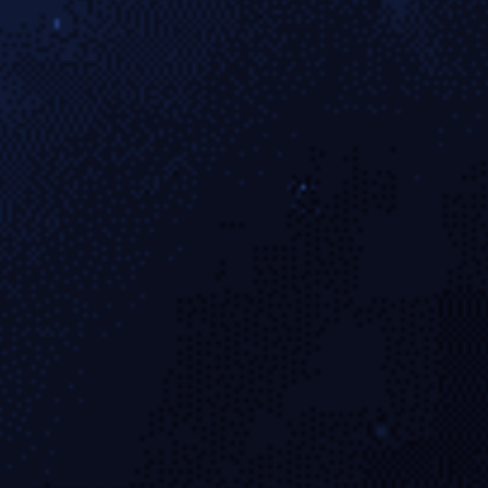
彭德斯下赛季重返切尔西球队将逐步培养其一
线队适应能力
2026-07-12
46 次阅读
精选
巴黎圣日耳曼看中阿尔瓦雷斯恩里克认为其为
完美引援选择
2026-07-09
51 次阅读