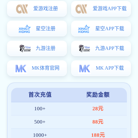
在即将到来的G7比赛中，马祖拉确认了塔图姆的出战
状态，尽管他在末节缺阵，但这并未对他的竞技状态
造成影响。塔图姆作为球队的核心球员，承载着重大
的责任与期望。本文将从四个方面深入探讨此消息的
意义，包括塔图姆的伤情分析、球队对于他的依赖、
比赛前景展望以及心理因素的影响。通过这些方面的
探讨，我们可以更全面地理解塔图姆在关键时刻的重
要性以及他对球队胜利的贡献。
1、塔图姆伤情分析
近期，关于塔图姆的伤情引发了广泛关注。在上一场