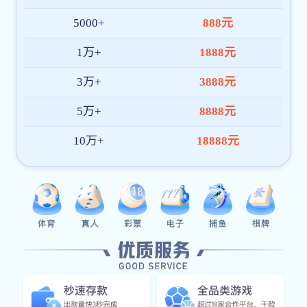
比赛中，他因小腿肌肉不适未能参与末节，这让球迷
和媒体倍感担忧。然而，根据马祖拉的最新确认，经
过医生评估后认为塔图姆能够正常出战，这无疑为球
队注入了一剂强心针。
专业医疗团队对塔图姆进行了详细检查，结果显示他
的伤势并不严重。这一消息不仅减轻了外界对其健康
状况的焦虑，也提升了球队士气。虽然他在末节缺
阵，但从训练和恢复情况来看，他已经做好准备迎接
接下来的挑战。
此外，在赛季初期，塔图姆也曾经历过类似的小伤
病，因此他在处理伤病方面积累了丰富经验。他深知
如何调整自己的身体状态以应对高强度比赛，因此即
使经历了一场较长时间缺席，他依然能够迅速找到状