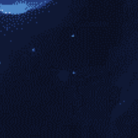
林德洛夫称赞世界杯开局表现完美对球队
在世界杯的开局阶段，林德洛夫对球队的表现给予了高
2026-07-13