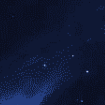
来说，每一次交锋都是磨练与成长的重要
最后，希望无论结果如何，都能成为双方
辉煌！
上一篇：
拜仁球员身价波动分析奥利塞与帕…
延伸阅读