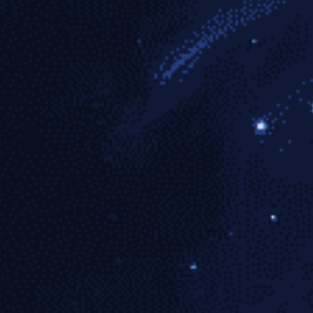
综上所述，两支球队虽然风格迥异，但都
突破，而国王则要保持目前良好的竞技状
4、比赛展望及预测
展望即将到来的这场交锋，可以预见的是
聚力，以确保能打出最佳表现。而国王则
预计这场比赛将会非常激烈。从历史交锋
的是，任何意外情况都可能发生，例如年
总之，无论结果如何，这场收官之战都是
宴，让我们共同见证这一刻！
总结：
通过以上分析，我们可以清晰地看到，即