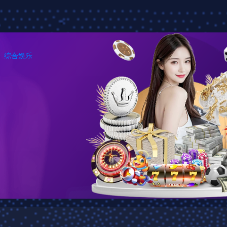
App下载
公司介绍
体育焦点
APP与网页版入口｜畅享全球
覆盖足球、篮球、电竞等项目的赛事资讯与数据内容
赛，聚焦热门体育内容， 助您轻松获取赛事动态，
手机App
网页版