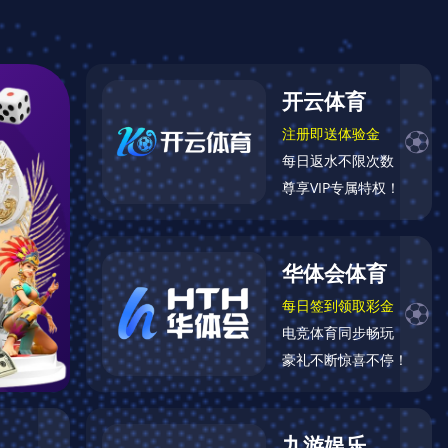
注册入口
体育赛事与数据服务
， 支持
APP下载
与
网页使用
，每日同
掌握比赛节奏。