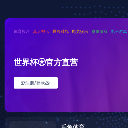
开云kaiyun网站
欢迎访问
开云kaiyun网站
，提供全面
步更新千场比