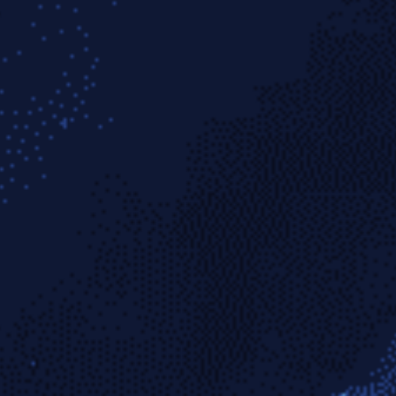
是防守端的重要一环。因此，他缺席后开拓
将面临更加严峻的人手不足问题。在这样的
核心球员能够持续输出，高效发挥，那么国
兰特缺阵情况下，这种策略可能会受到限
可以不断制造错位，并利用速度优势冲击对