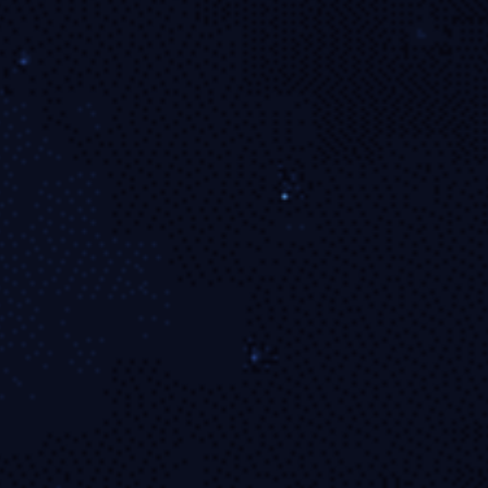
利塞与帕夫洛维
身价波动进行深入分析，重点关注两位...
斯海报共同诠