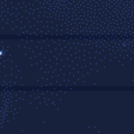
王格兰特缺阵克雷伊奇出战存疑塞布
开拓者与国王的对决。随着赛季接近尾声，双方都在为争取更好