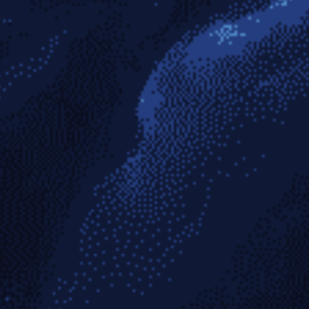
契机。而那些经验丰富的大师级选手，则利用自身丰富经历为新
进一步提升实力的一次宝贵经历。同时也期待未来更多精彩赛事