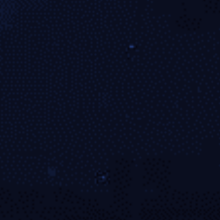
法国队首发预测登贝莱杜
越才华，荣膺第17...
在即将到来的国际比赛中，法国
2026-08-01
戈登乘私人飞机抵达巴塞
了广泛关注。作...
近日，著名篮球运动员戈登乘坐