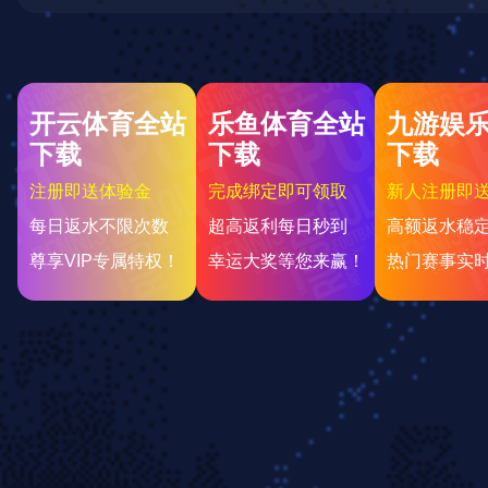
争激烈的体育环境中，运动员的心态和团
局面。本文将从四个方面详细阐述米切尔
性。希望能为广大读者提供一些启示。
1、自我反省的重要性
自我反省是任何成功团队不可或缺的一部
米切尔提到，正是这种自我审视和反思，
面对失利时，自我反省能够帮助球员认识
更能增强整个团队的凝聚力。当每位球员
此外，通过自我反省，球员们可以更好地
而不是终点。”唯有不断反思与总结，才能
2、积极心态对团队影响