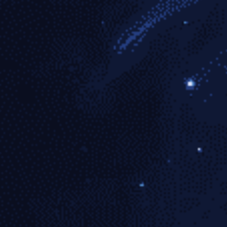
另外，在训练中增加模拟实战环节，让球
应，对抗敌方防守，以达到最佳效果。这
4、转变思维方式的重要
转变思维方式，是解决问题的重要途径之
际行动上。在这一过程中，不断调整自己
例如，在落后的情况下，一些球员可能会
决策。因此，运动心理学家建议，通过心
此外，通过鼓励创新与尝试新的战术打法
队带来意想不到的新局面。这种开放包容
总结：
综上所述，米切尔关于“落后源于自身问
更适用于生活中的各个层面：无论是在工