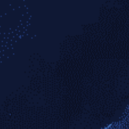
关键。米切尔强调，当球队遭遇困境时，不
队氛围。
面对困难时，他们便能激励彼此，共同克服
都能专注于如何打好下一场比赛，而不是消
。
胜利所需，因此必须加强攻击端的发展。他
强个人技能训练，使每位队员都具备独立创