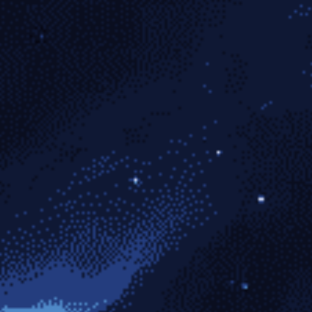
因此，对于任何一支渴望取得成就的团队
越，并始终保持一种乐观向上的状态，就
上一篇：
孙铭徽状态调整需时山西与广厦实…
延伸阅读