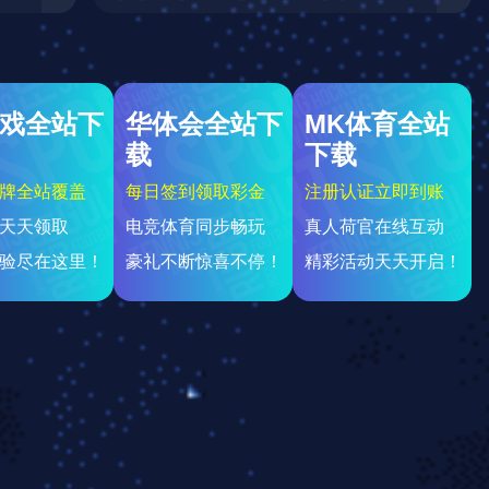
停留在抱怨上，而要通过积极的进攻来改变
提升团队进攻效率以及转变思维方式的重要
仅来自对手，也可能源于自身表现的不佳。
而这种意识不仅能够促进个人能力的提升，
强大。
正如米切尔所说，“落后只是一个过程，