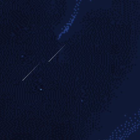
积极的心态是推动球队向前发展的动力。
应选择抱怨，而是应以一种积极主动的姿
研究表明，在运动领域中，一个充满激情
障碍。此外，这种正能量也能够传递给替
米切尔指出，通过培养积极心态，可以让
极地指责他人，那么结果自然会有所不同
3、提升团队进攻效率
为了改变局势，提高进攻效率是必不可少
提到，通过强化训练和战术演练，可以帮
具体而言，根据比赛情况调整战术，如快
造机会和得分能力，也是提升整体攻击力