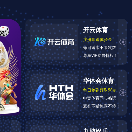
注册入口
体育赛事与数据服务
， 支持
APP下载
与
网页使用
，每日同
掌握比赛节奏。